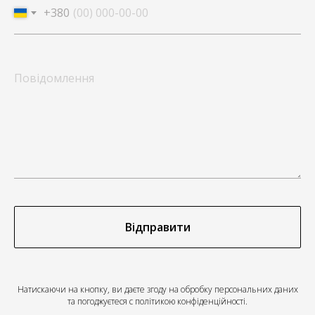
+380
Відправити
Натискаючи на кнопку, ви даєте згоду на обробку персональних даних
та погоджуєтеся c політикою конфіденційності.